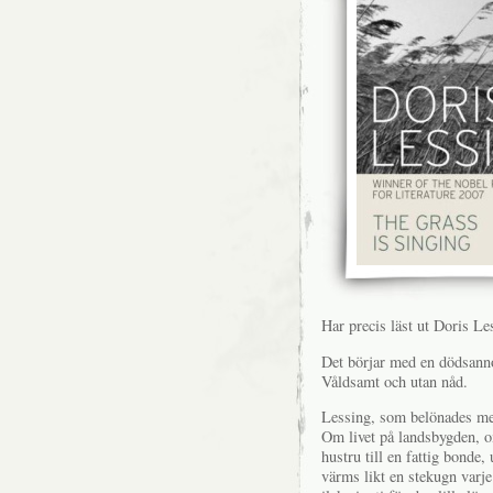
Har precis läst ut Doris Le
Det börjar med en dödsanno
Våldsamt och utan nåd.
Lessing, som belönades med
Om livet på landsbygden, o
hustru till en fattig bonde
värms likt en stekugn varje