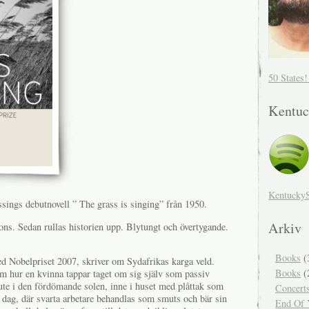
50 States
Kentuc
Kentucky
ssings debutnovell ” The grass is singing” från 1950.
Arkiv
ns. Sedan rullas historien upp. Blytungt och övertygande.
Books
(
 Nobelpriset 2007, skriver om Sydafrikas karga veld.
Books
(
m hur en kvinna tappar taget om sig själv som passiv
, ute i den fördömande solen, inne i huset med plåttak som
Concert
 dag, där svarta arbetare behandlas som smuts och bär sin
End Of Y