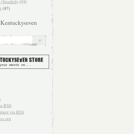
(Swedish)
(11)
r
(87)
 Kentuckyseven
n
ia
RSS
arer via
RSS
ss.org