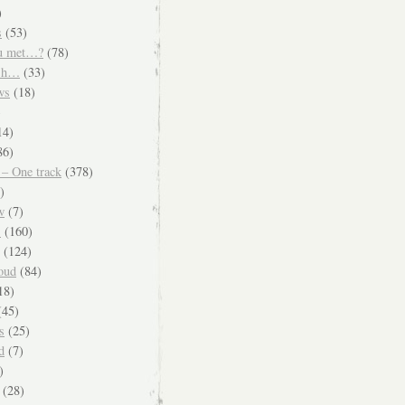
)
s
(53)
u met…?
(78)
ish…
(33)
ws
(18)
)
14)
86)
 – One track
(378)
)
w
(7)
s
(160)
(124)
oud
(84)
18)
45)
s
(25)
d
(7)
)
(28)