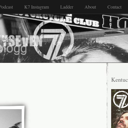
Podcast
K7 Instagram
Ladder
About
Contact
ven
Kentuc