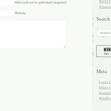
WAYLT 
Mail (will not be published) (required)
Whateve
Website
Search
Meta
Logga i
Inlägg v
Komment
WordPre