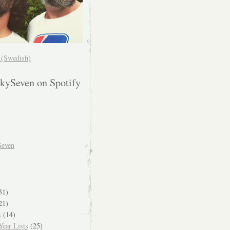
! (Swedish)
kySeven on Spotify
Seven
31)
21)
s
(14)
ear Lists
(25)