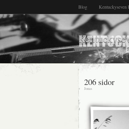
Blog
Kentuckyseven 
Kentuckyse
206 sidor
Jonas