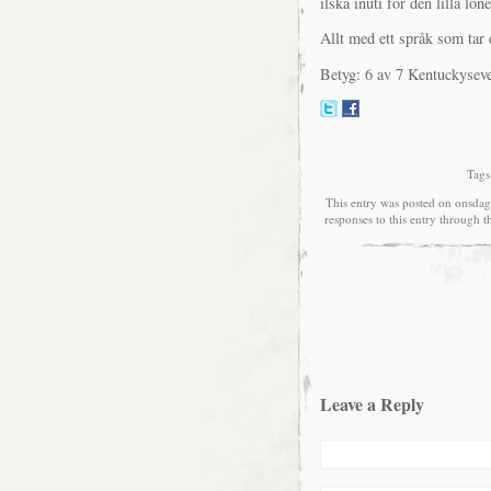
ilska inuti för den lilla lön
Allt med ett språk som tar 
Betyg: 6 av 7 Kentuckysev
Tags
This entry was posted on onsdag
responses to this entry through 
Leave a Reply