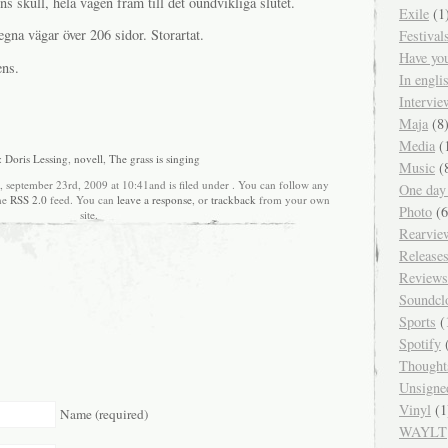
ens skull, hela vägen fram till det oundvikliga slutet.
Exile
(1
egna vägar över 206 sidor. Storartat.
Festival
Have yo
ens.
In engl
Intervie
Maja
(8
Media
(
:
Doris Lessing
,
novell
,
The grass is singing
Music
(
, september 23rd, 2009 at 10:41and is filed under . You can follow any
One day
the
RSS 2.0
feed. You can
leave a response
, or
trackback
from your own
Photo
(6
site.
Rearvie
Release
Reviews
Soundcl
Sports
(
Spotify
(
Thought
Unsigne
Vinyl
(1
Name (required)
WAYLT