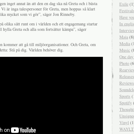
gen inget annat än att den en dag ska nå Greta och i bästa
Exile
(1
 Vi är inga talespersoner för Greta, men hoppas så klart
Festival
 lika mycket som vi gör”, säger Jon Rinneby.
Have yo
In engl
 olika sätt runt om i världen och ett engagemang startar
ll hylla Greta och alla som fortsätter kämpa”, säger
Intervie
Maja
(8
Media
(
ten kommer att gå till miljöorganisationer. Och Greta, om
etta: Stå på dig. Världen behöver dig.
Music
(
One day
Photo
(6
Rearvie
Release
Reviews
Soundcl
Sports
(
Spotify
(
Thought
Unsigne
Vinyl
(1
WAYLT