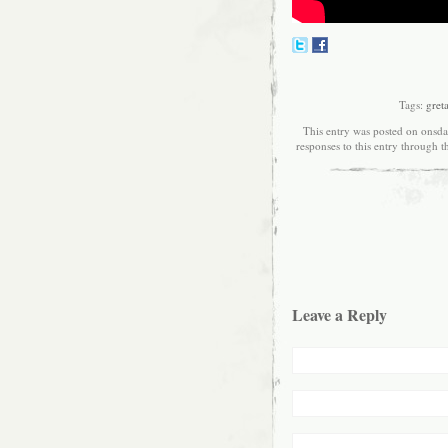
Tags:
gret
This entry was posted on onsdag
responses to this entry through 
Leave a Reply