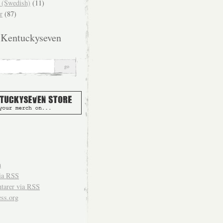
(Swedish)
(11)
r
(87)
 Kentuckyseven
n
ia
RSS
arer via
RSS
ss.org