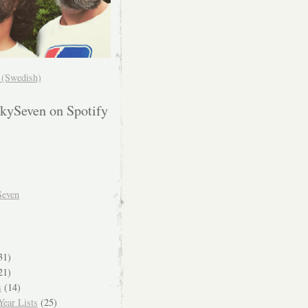
! (Swedish)
kySeven on Spotify
Seven
31)
21)
s
(14)
ear Lists
(25)