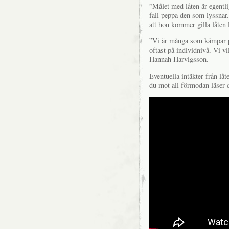
”Målet med låten är egentli
fall peppa den som lyssnar.
att hon kommer gilla låten
”Vi är många som kämpar på
oftast på individnivå. Vi vi
Hannah Harvigsson.
Eventuella intäkter från lå
du mot all förmodan läser d