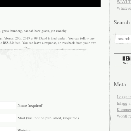
WAYLT 
Whateve
Search
a
,
greta thunberg
,
hannah harvigsson
,
jon rinneby
, februari 20th, 2019 at 09:13and is filed under . You can follow any
the
RSS 2.0
feed. You can
leave a response
, or
trackback
from your own
site.
Meta
Logga i
Inlägg v
Name (required)
Komment
WordPre
Mail (will not be published) (required)
Website