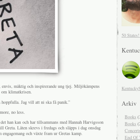
50 States
Kentuc
, envis, mäktig och inspirerande ung tjej. Miljökämpens
Kentucky
ar om klimatkrisen.
a hoppfulla. Jag vill att ni ska få panik.”
Arkiv
 more, no less.
Books
(
 det han kan och har tillsammans med Hannah Harvigsson
Books
(
till Greta. Låten skrevs i fredags och släpps i dag onsdag
Concert
om engagemang och växte fram ur Gretas kamp.
End Of Y