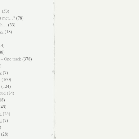
)
s
(53)
u met…?
(78)
ish…
(33)
ws
(18)
)
14)
86)
 – One track
(378)
)
w
(7)
s
(160)
(124)
oud
(84)
18)
45)
s
(25)
d
(7)
)
(28)