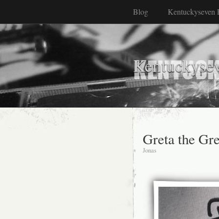
Blog
Kentuckyseven 
Kentuckyse
Greta the Gre
Jonas