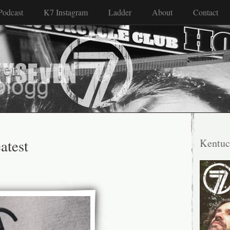
Podcast
K7 Instagram
Ladder
About
Contact
ven
atest
Kentuc