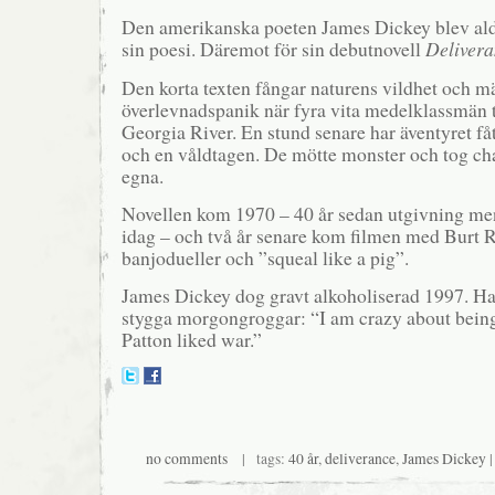
Den amerikanska poeten James Dickey blev ald
sin poesi. Däremot för sin debutnovell
Deliver
Den korta texten fångar naturens vildhet och 
överlevnadspanik när fyra vita medelklassmän 
Georgia River. En stund senare har äventyret få
och en våldtagen. De mötte monster och tog cha
egna.
Novellen kom 1970 – 40 år sedan utgivning men 
idag – och två år senare kom filmen med Burt R
banjodueller och ”squeal like a pig”.
James Dickey dog gravt alkoholiserad 1997. Ha
stygga morgongroggar: “I am crazy about being d
Patton liked war.”
no comments
| tags:
40 år
,
deliverance
,
James Dickey
|