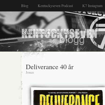
Blog
Kentuckyseven Podcast
K7 Instagram
Kentuckyseven
Deliverance 40 år
Jonas