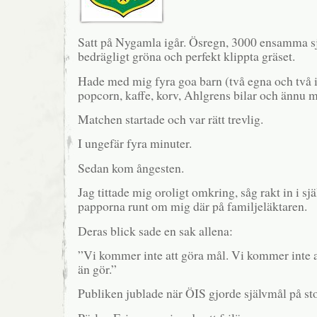
Satt på Nygamla igår. Ösregn, 3000 ensamma sj
bedrägligt gröna och perfekt klippta gräset.
Hade med mig fyra goa barn (två egna och två i
popcorn, kaffe, korv, Ahlgrens bilar och ännu 
Matchen startade och var rätt trevlig.
I ungefär fyra minuter.
Sedan kom ångesten.
Jag tittade mig oroligt omkring, såg rakt in i sj
papporna runt om mig där på familjeläktaren.
Deras blick sade en sak allena:
”Vi kommer inte att göra mål. Vi kommer inte a
än gör.”
Publiken jublade när ÖIS gjorde självmål på st