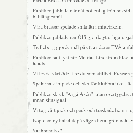
Pärlan Ericsson missade ett friläge.
Publiken jublade när nåt bottenlag från baksida
baklängesmål.
Våra brassar spelade smånätt i mittcirkeln.
Publiken jublade när ÖIS gjorde ytterligare sjä
Trelleborg gjorde mål på ett av deras TVÅ anfa
Publiken satt tyst när Mattias Lindström blev ut
hands.
Vi levde vårt öde, i beslutsam stillhet. Pressen p
Spelarna kämpade och slet för klubbmärket, fic
Publiken skrek ”Avgå Axén”, utan övertygelse, t
innan slutsignal.
Vi tog vårt pick och pack och traskade hem i re
Köpte en ny halsduk på vägen hem, grön och sv
Snabbanalys?