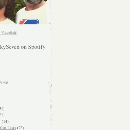
! (Swedish)
kySeven on Spotify
Seven
31)
21)
s
(14)
ear Lists
(25)