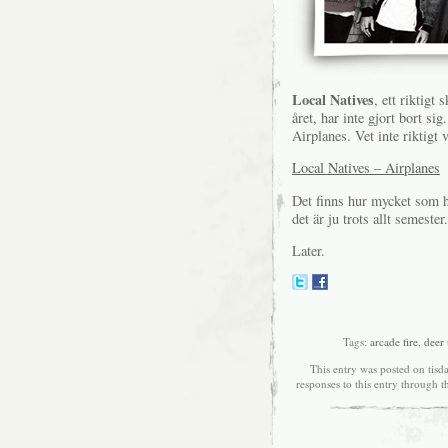
Local Natives
, ett riktigt
året, har inte gjort bort si
Airplanes. Vet inte riktigt 
Local Natives – Airplanes
Det finns hur mycket som he
det är ju trots allt semester.
Later.
Tags:
arcade fire
,
deer 
This entry was posted on tisd
responses to this entry through 