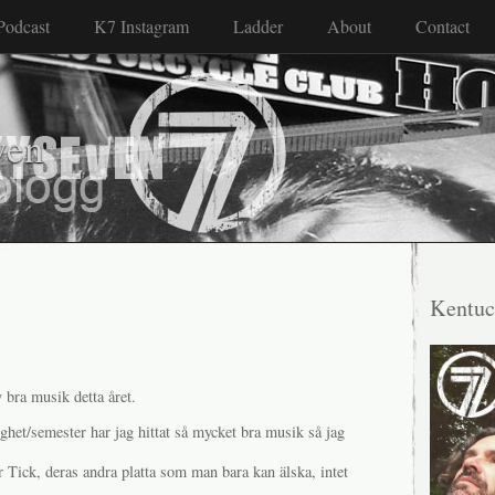
Podcast
K7 Instagram
Ladder
About
Contact
ven
Kentuc
y bra musik detta året.
het/semester har jag hittat så mycket bra musik så jag
 Tick, deras andra platta som man bara kan älska, intet