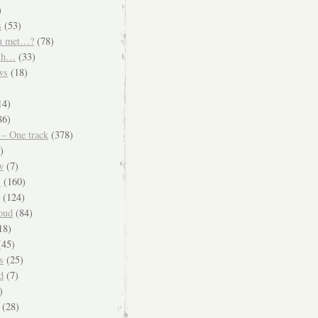
)
s
(53)
u met…?
(78)
ish…
(33)
ws
(18)
)
14)
86)
 – One track
(378)
)
w
(7)
s
(160)
(124)
oud
(84)
18)
45)
s
(25)
d
(7)
)
(28)