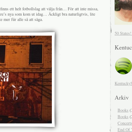
nns ett helt fotbollslag att välja från… För att inte missa,
re’s nya som kom ut idag… Äckligt bra naturligtvis, lite
te mer für alle så att säga.
50 States
Kentuc
Kentucky
Arkiv
Books
(
Books
(
Concert
End Of Y