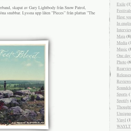
Exile
(1
perband, skapat av Gary Lightbody från Snow Patrol,
Festival
köna snubbar. Lyssna upp låten ”Pieces” från plattan ”The
Have yo
In engl
Intervie
Maja
(8
Media
(
Music
(
One day
Photo
(6
Rearvie
Release
Reviews
Soundcl
Sports
(
Spotify
(
Thought
Unsigne
Vinyl
(1
WAYLT