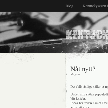
Blog
Kentuckyseven 
Kentuckyse
Nåt nytt?
Magnus
Det fullständigt väller ut n
Under min sköna pappaledig
blir knäckt.
Jonas har redan nämnt Deer
annat att göra.