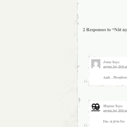
2 Responses to “Nåt ny
Jonas
Says:
augusti 3rd, 2010 a
Aaah…Phosphor
Magnus
Says:
augusti 3rd, 2010 a
Fan, så jävla bra.