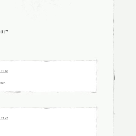
tt?”
t 21:10
ence…
t 23:42