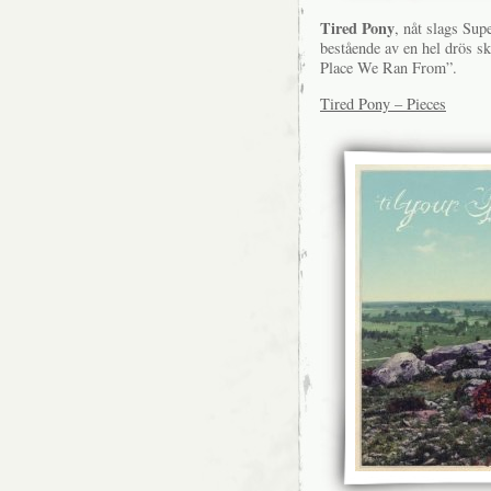
Tired Pony
, nåt slags Su
bestående av en hel drös s
Place We Ran From”.
Tired Pony – Pieces