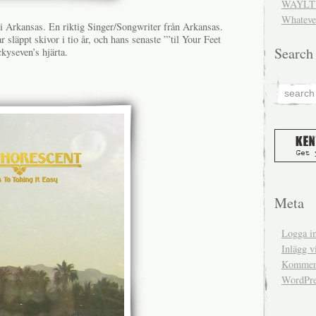
WAYLT 
Whateve
 i Arkansas. En riktig Singer/Songwriter från Arkansas.
 släppt skivor i tio år, och hans senaste ”’til Your Feet
Search
ckyseven’s hjärta.
Meta
Logga i
Inlägg v
Komment
WordPre