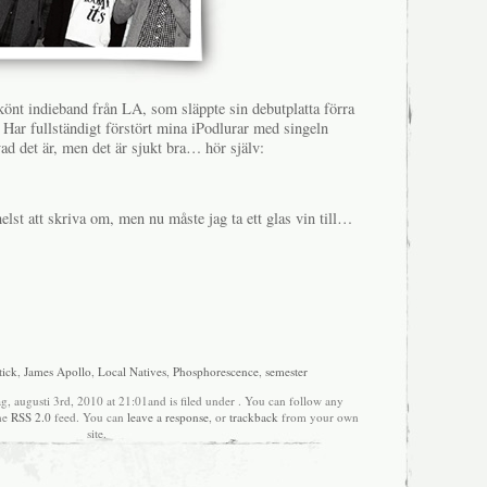
 skönt indieband från LA, som släppte sin debutplatta förra
g. Har fullständigt förstört mina iPodlurar med singeln
vad det är, men det är sjukt bra… hör själv:
lst att skriva om, men nu måste jag ta ett glas vin till…
tick
,
James Apollo
,
Local Natives
,
Phosphorescence
,
semester
ag, augusti 3rd, 2010 at 21:01and is filed under . You can follow any
the
RSS 2.0
feed. You can
leave a response
, or
trackback
from your own
site.