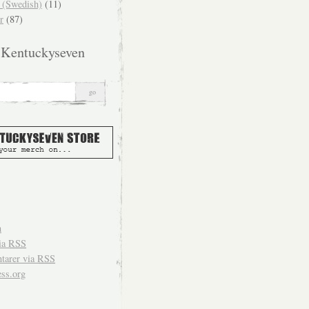
(Swedish)
(11)
r
(87)
 Kentuckyseven
n
ia
RSS
arer via
RSS
ss.org