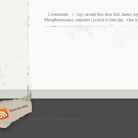
2 comments
| tags:
arcade fire
,
deer tick
,
James Ap
Phosphorescence
,
semester
| posted in
One day - One tr
Copyright © 2009 Kentuckyseven