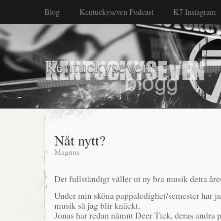
Blog
Kentuckyseven Podcast
K7 Instagram
Kentuckyseven
Nåt nytt?
Magnus
Det fullständigt väller ut ny bra musik detta åre
Under min sköna pappaledighet/semester har jag
musik så jag blir knäckt.
Jonas har redan nämnt Deer Tick, deras andra 