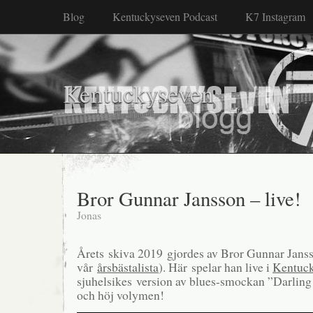
Blog
Kentuckyseven Podcast
K7 Instagram
Kentuckyseven
Bror Gunnar Jansson – live!
Jonas
Årets skiva 2019 gjordes av Bror Gunnar Janss
vår
årsbästalista
). Här spelar han live i
Kentuc
sjuhelsikes version av blues-smockan ”Darling
och höj volymen!