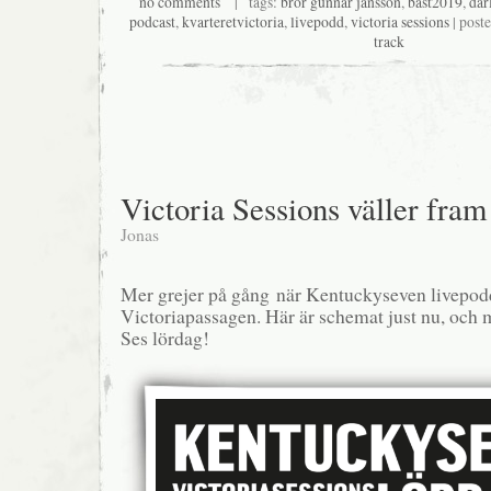
no comments
| tags:
bror gunnar jansson
,
bäst2019
,
dar
podcast
,
kvarteretvictoria
,
livepodd
,
victoria sessions
| post
track
Victoria Sessions väller fram
Jonas
Mer grejer på gång när Kentuckyseven livepodd
Victoriapassagen. Här är schemat just nu, och m
Ses lördag!