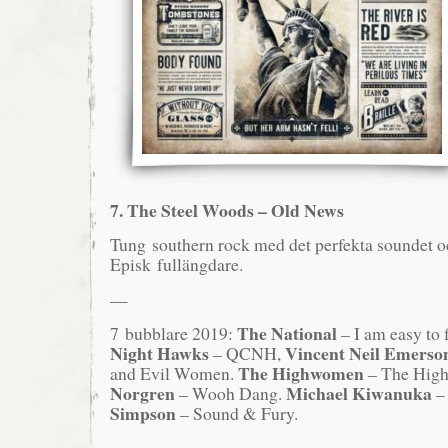
7. The Steel Woods – Old News
Tung southern rock med det perfekta soundet oc
Episk fullängdare.
—
The National
7 bubblare 2019:
– I am easy to 
Night Hawks
Vincent Neil Emerso
– QCNH,
The Highwomen
and Evil Women.
– The Hig
Norgren
Michael Kiwanuka
– Wooh Dang.
–
Simpson
– Sound & Fury.