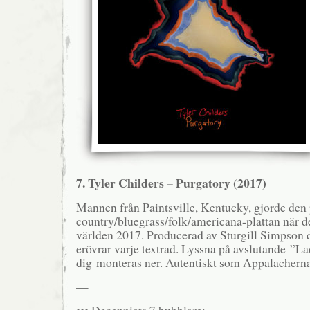
7. Tyler Childers – Purgatory (2017)
Mannen från Paintsville, Kentucky, gjorde den 
country/bluegrass/folk/americana-plattan när de
världen 2017. Producerad av Sturgill Simpson d
erövrar varje textrad. Lyssna på avslutande ”L
dig monteras ner. Autentiskt som Appalacherna
—
••• Decenniets 7 bubblare: