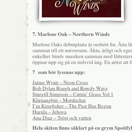
7. Marlene Oak – Northern Winds
Marlene Oaks debutplatta är oerhört fin. Åtta l
samman till ett universum. Äkta, ärligt och egens
enkelhet binds musiken samman med låttexter
öppnar upp sig på en milsvid äng. En artist att f
7 som bör lyssnas upp:
Jaime Wyatt – Neon Cross
Bob Dylan Rough and Rowdy Ways
Sturgill Simpson – Cuttin’ Grass Vol 1
Khruangbin – Mordechai
I’m Kingfisher – The Past Has Begun
Hurula – Jehova
Ana Diaz – Tröst och vatten
Hela skiten finns såklart på en grym Spotifyl