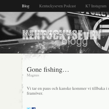
Blog
Kentuckyseven Podcast
K7 Instagram
Kentuckyseven
Gone fishing…
Magnus
Vi tar en paus och kanske kommer vi tillbaka i
framöver.