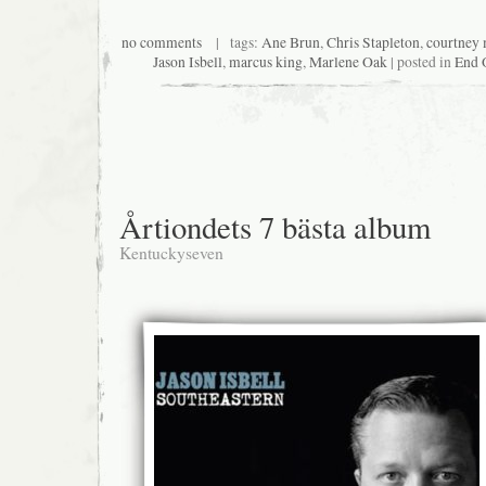
no comments
| tags:
Ane Brun
,
Chris Stapleton
,
courtney 
Jason Isbell
,
marcus king
,
Marlene Oak
| posted in
End O
Årtiondets 7 bästa album
Kentuckyseven