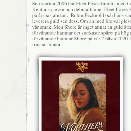
Sen starten 2006 har Fleet Foxes funnits med i 
Kentuckyseven och debutalbumet Fleet Foxes 
på årsbästalistan. Robin Pecknold och hans vänn
leverera guld sen dess. Om än med lite väl glest
vår smak. Men Shore är inget annat än guld åter
förvånande hamnar det starkaste spåret på hög r
förvånande hamnar Shore på vår 7 bästa 2020. E
frusna sinnen.