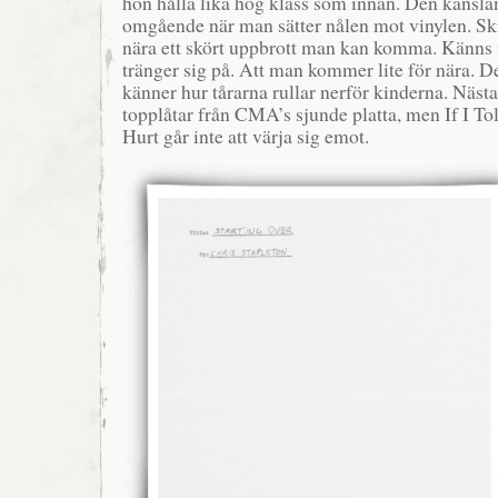
hon hålla lika hög klass som innan. Den känslan
omgående när man sätter nålen mot vinylen. Ski
nära ett skört uppbrott man kan komma. Känns
tränger sig på. Att man kommer lite för nära. De
känner hur tårarna rullar nerför kinderna. Nästan
topplåtar från CMA’s sjunde platta, men If I 
Hurt går inte att värja sig emot.