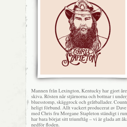
Mannen från Lexington, Kentucky har gjort året
skiva. Rösten når stjärnorna och bottnar i under
bluesstomp, skäggrock och gråtballader. Count
heligt förbund. Allt vackert producerat av Dav
med Chris fru Morgane Stapleton ständigt i ru
har bara börjat sitt triumftåg – vi är glada att 
nedför floden.