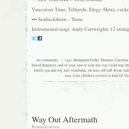
Vancouver Time, Telluride, Elegy. Sköra, vackra
••• Seabuckthorn – Turns
Instrumental magi. Andy Cartwrights 12-str
no comments
| tags:
Benjamin Folke Thomas
,
Caroline
David Ramirez
,
end of year
,
end of year list
,
eoy
,
Gold star
,
Hu
Isbell
,
jon and roy
,
leif vollebekk
,
oh sees
,
riff raff
,
Ryan Ad
sees
,
tyler childers
| posted in
End Of Yea
Way Out Aftermath
Kentuckyseven