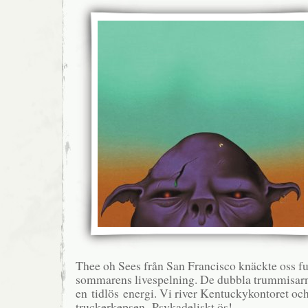
Thee oh Sees från San Francisco knäckte oss f
sommarens livespelning. De dubbla trummisar
en tidlös energi. Vi river Kentuckykontoret och 
truckerkepsen. Psykadeliskt ös!