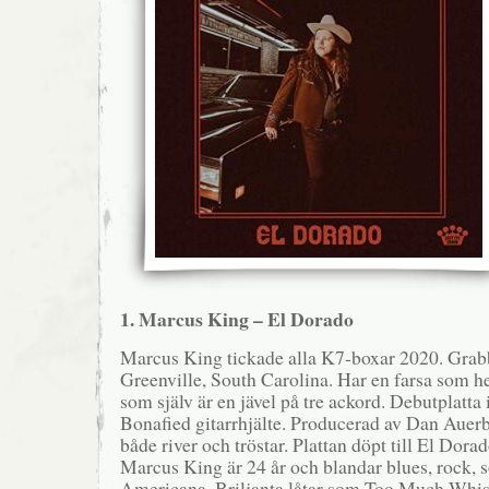
1. Marcus King – El Dorado
Marcus King tickade alla K7-boxar 2020. Grabb
Greenville, South Carolina. Har en farsa som 
som själv är en jävel på tre ackord. Debutplatta
Bonafied gitarrhjälte. Producerad av Dan Auer
både river och tröstar. Plattan döpt till El Dor
Marcus King är 24 år och blandar blues, rock, so
Americana. Briljanta låtar som Too Much Whis