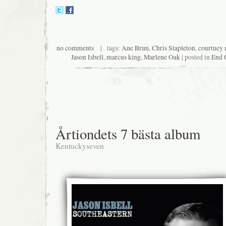
no comments
| tags:
Ane Brun
,
Chris Stapleton
,
courtney 
Jason Isbell
,
marcus king
,
Marlene Oak
| posted in
End O
Årtiondets 7 bästa album
Kentuckyseven