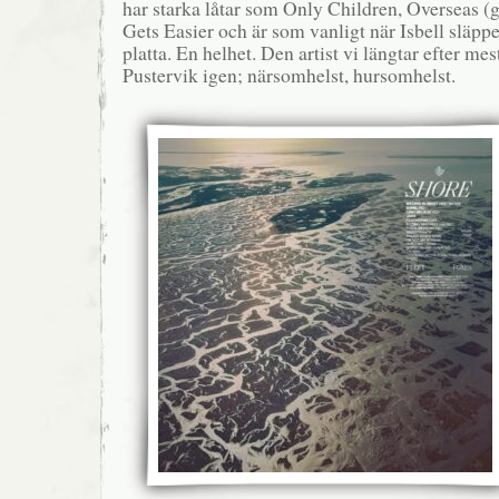
har starka låtar som Only Children, Overseas (gi
Gets Easier och är som vanligt när Isbell släpper
platta. En helhet. Den artist vi längtar efter mest
Pustervik igen; närsomhelst, hursomhelst.