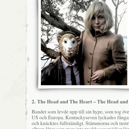
2. The Head and The Heart – The Head and
Bandet som levde upp till sin hype, som tog öve
US och Europa. Kentuckyseven lyckades fånga
och knäcktes fullständigt. Stämmorna och inst
album låter som man inte trodde var möjligt län