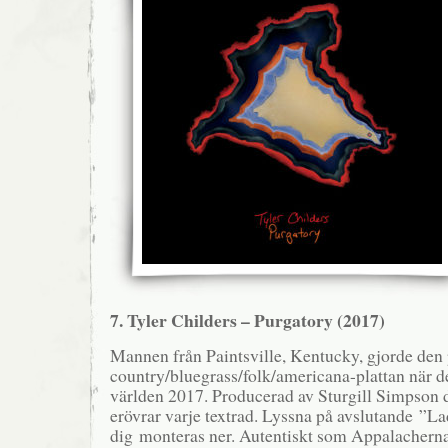
7. Tyler Childers – Purgatory (2017)
Mannen från Paintsville, Kentucky, gjorde den 
country/bluegrass/folk/americana-plattan när de
världen 2017. Producerad av Sturgill Simpson d
erövrar varje textrad. Lyssna på avslutande ”L
dig monteras ner. Autentiskt som Appalacherna