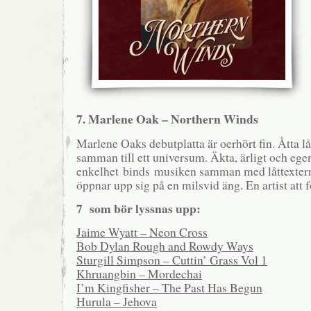
7. Marlene Oak – Northern Winds
Marlene Oaks debutplatta är oerhört fin. Åtta l
samman till ett universum. Äkta, ärligt och egens
enkelhet binds musiken samman med låttexter
öppnar upp sig på en milsvid äng. En artist att f
7 som bör lyssnas upp:
Jaime Wyatt – Neon Cross
Bob Dylan Rough and Rowdy Ways
Sturgill Simpson – Cuttin’ Grass Vol 1
Khruangbin – Mordechai
I’m Kingfisher – The Past Has Begun
Hurula – Jehova